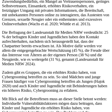
Zuwendungsbedürfnis, ein Mangel an Vertrauenspersonen, geringes
Selbstvertrauen, Einsamkeit, erhöhtes Risikoverhalten, ein
freizügiger Umgang mit privaten Informationen, die Bereitschaft,
mit unbekannten Personen online zu interagieren, das Austesten von
Grenzen, sexuelle Neugier oder ein enthemmtes und exzessives
Onlineverhalten (Wachs et al. 2020; Whittle et al. 2013).
Die Befragung der Landesanstalt für Medien NRW verdeutlicht: 25
% der befragten Kinder und Jugendlichen haben den Kontakt
aufrechterhalten, nachdem sich herausgestellt hat, dass der
Chatpartner bereits erwachsen ist. Als Motive dafür werden vor
allem die entgegengebrachte Wertschätzung (45 %), die Freude über
das Interesse von Älteren an der eigenen Person (38 %) und die
Neugierde, wie es weitergeht (31 %), genannt (Landesanstalt für
Medien NRW 2024).
Zudem gibt es Gruppen, die ein erhöhtes Risiko haben, von
Cybergrooming betroffen zu sein. So sind Mädchen und junge
Frauen häufiger von Cybergrooming betroffen als Jungen (Hajok
2020) und auch Kinder und Jugendliche mit Behinderungen haben
ein höheres Risiko, Cybergrooming zu erfahren.
Mit Blick auf die Betroffenen muss an dieser Stelle betont werden:
Individuelle Vulnerabilitätsfaktoren mögen dazu beitragen, dass
Kinder und Jugendliche ein erhöhtes Risiko haben, von