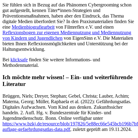
Sie fühlen sich in Bezug auf das Phänomen Cybergrooming schon
gut aufgestellt, kennen Täter*innen-Strategien und
Präventionsmaßnahmen, haben aber den Eindruck, das Thema
digitale Medien überfordert Sie? In den Praxismaterialien finden Sie
eine
Medienbiografiearbeit
von Filmreflex e.V. und einen
Reflexionsbogen zur eigenen Mediennutzung und Mediennutzung
von Kindern und Jugendlichen
von EigenSinn e.V. Die Materialien
bieten Ihnen Reflexionsmöglichkeiten und Unterstützung bei der
Haltungsentwicklung.
Bei
klicksafe
finden Sie weitere Informations- und
Methodenmaterial.
Ich möchte mehr wissen! – Ein- und weiterführende
Literatur
Brüggen, Niels; Dreyer, Stephan; Gebel, Christa; Lauber, Achim;
Materna, Georg; Müller, Raphaela et al. (2022): Gefährdungsatlas.
Digitales Aufwachsen. Vom Kind aus denken. Zukunftssicher
handeln. 2. Aufl. Hg. v. Bundeszentrale für Kinder- und
Jugendmedienschutz. Bonn. Online verfügbar unter
https://www.bzkj.de/resource/blob/197826/5e88ec66e545bcb196b7b
auflage-gefaehrdungsatlas-data.pdf
, zuletzt geprüft am 19.11.2024.