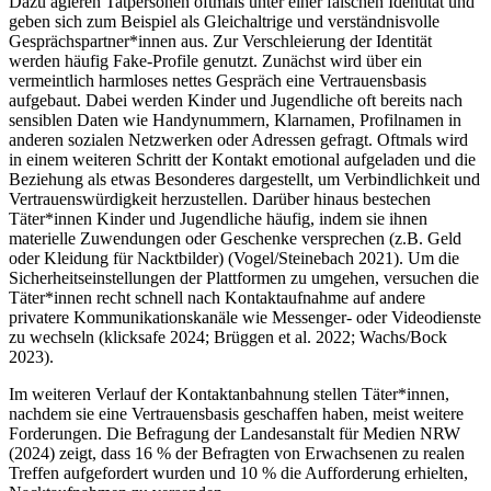
Dazu agieren Tatpersonen oftmals unter einer falschen Identität und
geben sich zum Beispiel als Gleichaltrige und verständnisvolle
Gesprächspartner*innen aus. Zur Verschleierung der Identität
werden häufig Fake-Profile genutzt. Zunächst wird über ein
vermeintlich harmloses nettes Gespräch eine Vertrauensbasis
aufgebaut. Dabei werden Kinder und Jugendliche oft bereits nach
sensiblen Daten wie Handynummern, Klarnamen, Profilnamen in
anderen sozialen Netzwerken oder Adressen gefragt. Oftmals wird
in einem weiteren Schritt der Kontakt emotional aufgeladen und die
Beziehung als etwas Besonderes dargestellt, um Verbindlichkeit und
Vertrauenswürdigkeit herzustellen. Darüber hinaus bestechen
Täter*innen Kinder und Jugendliche häufig, indem sie ihnen
materielle Zuwendungen oder Geschenke versprechen (z.B. Geld
oder Kleidung für Nacktbilder) (Vogel/Steinebach 2021). Um die
Sicherheitseinstellungen der Plattformen zu umgehen, versuchen die
Täter*innen recht schnell nach Kontaktaufnahme auf andere
privatere Kommunikationskanäle wie Messenger- oder Videodienste
zu wechseln (klicksafe 2024; Brüggen et al. 2022; Wachs/Bock
2023).
Im weiteren Verlauf der Kontaktanbahnung stellen Täter*innen,
nachdem sie eine Vertrauensbasis geschaffen haben, meist weitere
Forderungen. Die Befragung der Landesanstalt für Medien NRW
(2024) zeigt, dass 16 % der Befragten von Erwachsenen zu realen
Treffen aufgefordert wurden und 10 % die Aufforderung erhielten,