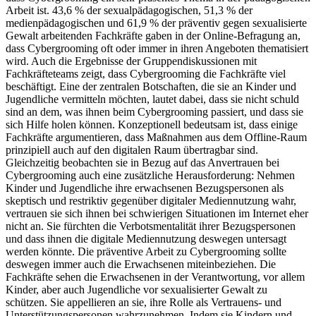
Arbeit ist. 43,6 % der sexualpädagogischen, 51,3 % der
medienpädagogischen und 61,9 % der präventiv gegen sexualisierte
Gewalt arbeitenden Fachkräfte gaben in der Online-Befragung an,
dass Cybergrooming oft oder immer in ihren Angeboten thematisiert
wird. Auch die Ergebnisse der Gruppendiskussionen mit
Fachkräfteteams zeigt, dass Cybergrooming die Fachkräfte viel
beschäftigt. Eine der zentralen Botschaften, die sie an Kinder und
Jugendliche vermitteln möchten, lautet dabei, dass sie nicht schuld
sind an dem, was ihnen beim Cybergrooming passiert, und dass sie
sich Hilfe holen können. Konzeptionell bedeutsam ist, dass einige
Fachkräfte argumentieren, dass Maßnahmen aus dem Offline-Raum
prinzipiell auch auf den digitalen Raum übertragbar sind.
Gleichzeitig beobachten sie in Bezug auf das Anvertrauen bei
Cybergrooming auch eine zusätzliche Herausforderung: Nehmen
Kinder und Jugendliche ihre erwachsenen Bezugspersonen als
skeptisch und restriktiv gegenüber digitaler Mediennutzung wahr,
vertrauen sie sich ihnen bei schwierigen Situationen im Internet eher
nicht an. Sie fürchten die Verbotsmentalität ihrer Bezugspersonen
und dass ihnen die digitale Mediennutzung deswegen untersagt
werden könnte. Die präventive Arbeit zu Cybergrooming sollte
deswegen immer auch die Erwachsenen miteinbeziehen. Die
Fachkräfte sehen die Erwachsenen in der Verantwortung, vor allem
Kinder, aber auch Jugendliche vor sexualisierter Gewalt zu
schützen. Sie appellieren an sie, ihre Rolle als Vertrauens- und
Unterstützungspersonen wahrzunehmen. Indem sie Kindern und