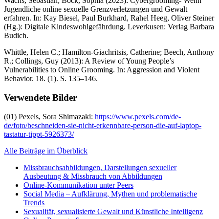
Wachs, Sebastian; Bock, Sophia (2023): Cybergrooming- Wenn
Jugendliche online sexuelle Grenzverletzungen und Gewalt
erfahren. In: Kay Biesel, Paul Burkhard, Rahel Heeg, Oliver Steiner
(Hg.): Digitale Kindeswohlgefährdung. Leverkusen: Verlag Barbara
Budich.
Whittle, Helen C.; Hamilton-Giachritsis, Catherine; Beech, Anthony
R.; Collings, Guy (2013): A Review of Young People’s
Vulnerabilities to Online Grooming. In: Aggression and Violent
Behavior. 18. (1). S. 135–146.
Verwendete Bilder
(01) Pexels, Sora Shimazaki:
https://www.pexels.com/de-
de/foto/beschneiden-sie-nicht-erkennbare-person-die-auf-laptop-
tastatur-tippt-5926373/
Alle Beiträge im Überblick
Missbrauchsabbildungen, Darstellungen sexueller
Ausbeutung & Missbrauch von Abbildungen
Online-Kommunikation unter Peers
Social Media – Aufklärung, Mythen und problematische
Trends
Sexualität, sexualisierte Gewalt und Künstliche Intelligenz