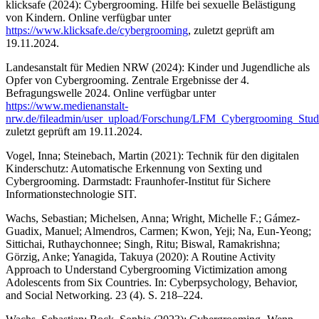
klicksafe (2024): Cybergrooming. Hilfe bei sexuelle Belästigung
von Kindern. Online verfügbar unter
https://www.klicksafe.de/cybergrooming
, zuletzt geprüft am
19.11.2024.
Landesanstalt für Medien NRW (2024): Kinder und Jugendliche als
Opfer von Cybergrooming. Zentrale Ergebnisse der 4.
Befragungswelle 2024. Online verfügbar unter
https://www.medienanstalt-
nrw.de/fileadmin/user_upload/Forschung/LFM_Cybergrooming_Stud
zuletzt geprüft am 19.11.2024.
Vogel, Inna; Steinebach, Martin (2021): Technik für den digitalen
Kinderschutz: Automatische Erkennung von Sexting und
Cybergrooming. Darmstadt: Fraunhofer-Institut für Sichere
Informationstechnologie SIT.
Wachs, Sebastian; Michelsen, Anna; Wright, Michelle F.; Gámez-
Guadix, Manuel; Almendros, Carmen; Kwon, Yeji; Na, Eun-Yeong;
Sittichai, Ruthaychonnee; Singh, Ritu; Biswal, Ramakrishna;
Görzig, Anke; Yanagida, Takuya (2020): A Routine Activity
Approach to Understand Cybergrooming Victimization among
Adolescents from Six Countries. In: Cyberpsychology, Behavior,
and Social Networking. 23 (4). S. 218–224.