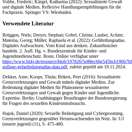
Vobbe, Frederic; Kärgel, Katharina (2022): Sexualisierte Gewalt
und digitale Medien. Reflexive Handlungsempfehlungen für die
Fachpraxis. Springer VS: Wiesbaden.
Verwendete Literatur
Brüggen, Niels; Dreyer, Stephan; Gebel, Christa; Lauber, Achim;
Materna, Georg; Müller, Raphaela et al. (2022): Gefährdungsatlas.
Digitales Aufwachsen. Vom Kind aus denken. Zukunftssicher
handeln. 2. Aufl. Hg. v. Bundeszentrale für Kinder- und
Jugendmedienschutz. Bonn. Online verfügbar unter
https://www.bzkj.de/resource/blob/197826/5e88ec66e545bcb196b7b
auflage-gefaehrdungsatlas-data.pdf
, zuletzt geprüft am 19.11.2024.
Dekker, Arne; Koops, Thula; Briken, Peer (2016): Sexualisierte
Grenzverletzungen und Gewalt mittels digitaler Medien. Zur
Bedeutung digitaler Medien für Phänomene sexualisierter
Grenzverletzungen und Gewalt gegen Kinder und Jugendliche.
Expertise. Berlin: Unabhängiger Beauftragter der Bundesregierung
für Fragen des sexuellen Kindesmissbrauchs.
Hajok, Daniel (2020): Sexuelle Belästigung und Cybergrooming.
Grenzverletzungen gegenüber Heranwachsenden im Netz. In: UJ
(unsere jugend) (11), S. 475-480.