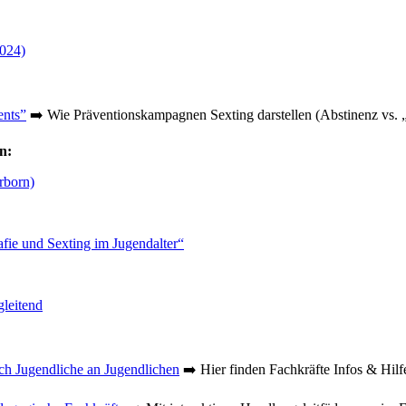
2024)
ents”
➡️ Wie Präventionskampagnen Sexting darstellen (Abstinenz vs. „
n:
rborn)
afie und Sexting im Jugendalter“
leitend
ch Jugendliche an Jugendlichen
➡️ Hier finden Fachkräfte Infos & Hilfe