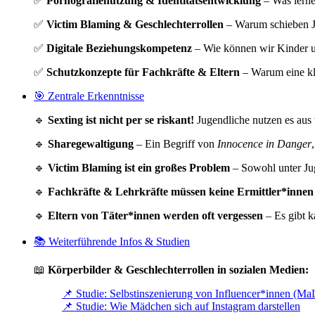
✅
Pornografienutzung & Identitätsentwicklung
– Was lerne
✅
Victim Blaming & Geschlechterrollen
– Warum schieben Ju
✅
Digitale Beziehungskompetenz
– Wie können wir Kinder u
✅
Schutzkonzepte für Fachkräfte & Eltern
– Warum eine kla
🎯 Zentrale Erkenntnisse
🔹
Sexting ist nicht per se riskant!
Jugendliche nutzen es aus 
🔹
Sharegewaltigung
– Ein Begriff von
Innocence in Danger
🔹
Victim Blaming ist ein großes Problem
– Sowohl unter Ju
🔹
Fachkräfte & Lehrkräfte müssen keine Ermittler*innen 
🔹
Eltern von Täter*innen werden oft vergessen
– Es gibt k
📚 Weiterführende Infos & Studien
📖
Körperbilder & Geschlechterrollen in sozialen Medien:
📌 Studie: Selbstinszenierung von Influencer*innen (MaL
📌 Studie: Wie Mädchen sich auf Instagram darstellen