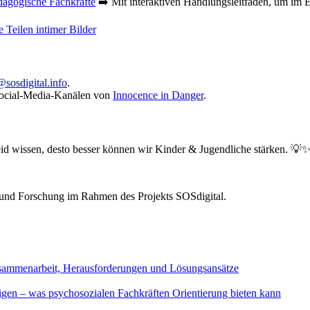
dagogische Fachkräfte
➡️ Mit interaktiven Handlungsleitfäden, um im Ern
e Teilen intimer Bilder
@sosdigital.info
.
 Social-Media-Kanälen von
Innocence in Danger
.
d wissen, desto besser können wir Kinder & Jugendliche stärken. 💡
 und Forschung im Rahmen des Projekts SOSdigital.
usammenarbeit, Herausforderungen und Lösungsansätze
igen – was psychosozialen Fachkräften Orientierung bieten kann