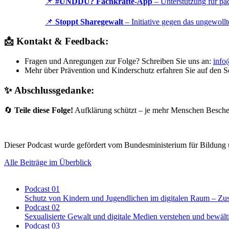
📌
#UNDDU? Fachkräfte-App
– Unterstützung für pä
📌
Stoppt Sharegewalt
– Initiative gegen das ungewollt
📩 Kontakt & Feedback:
Fragen und Anregungen zur Folge? Schreiben Sie uns an:
info
Mehr über Prävention und Kinderschutz erfahren Sie auf den
✨ Abschlussgedanke:
🔄
Teile diese Folge!
Aufklärung schützt – je mehr Menschen Beschei
Dieser Podcast wurde gefördert vom Bundesministerium für Bildung
Alle Beiträge im Überblick
Podcast 01
Schutz von Kindern und Jugendlichen im digitalen Raum – Z
Podcast 02
Sexualisierte Gewalt und digitale Medien verstehen und bewält
Podcast 03