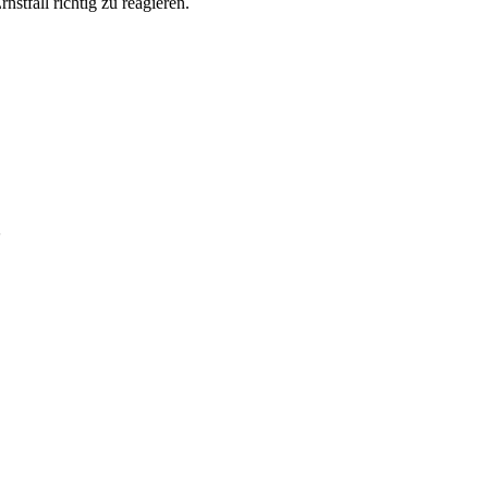
stfall richtig zu reagieren.
✨