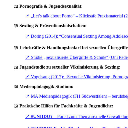
📖
Pornografie & Jugendsexualität:
📌 „Let’s talk about Porno“ – Klicksafe Praxismaterial (
📖
Sexting & Präventionsbotschaften:
📌 Döring (2014): “Consensual Sexting Among Adolesc
📖
Lehrkräfte & Handlungsbedarf bei sexuellen Übergriffe
📌 Studie „Sexualisierte Übergriffe & Schule“ (Uni Pade
📖
Jugendstudie zu sexueller Viktimisierung & Sexting:
📌 Vogelsang (2017): „Sexuelle Viktimisierung, Pornogr
📖
Medienpädagogik Studium:
📌 MA Medienpädagogik (FH Südwestfalen) – berufsbeg
📖
Praktische Hilfen für Fachkräfte & Jugendliche:
📌
#UNDDU?
– Portal zum Thema sexuelle Gewalt dur