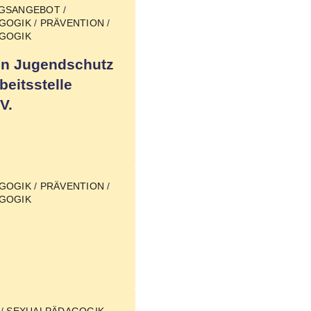
NGSANGEBOT
/
GOGIK
/
PRÄVENTION
/
GOGIK
ion Jugendschutz
eitsstelle
V.
GOGIK
/
PRÄVENTION
/
GOGIK
/
SEXUALPÄDAGOGIK