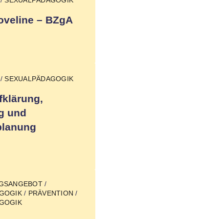
oveline – BZgA
/
SEXUALPÄDAGOGIK
fklärung,
g und
planung
NGSANGEBOT
/
GOGIK
/
PRÄVENTION
/
GOGIK