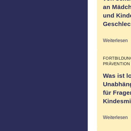
an Mädch
und Kinde
Geschlec
Weiterlesen
FORTBILDU
PRÄVENTION
Was ist l
Unabhäng
für Frage
Kindesmi
Weiterlesen