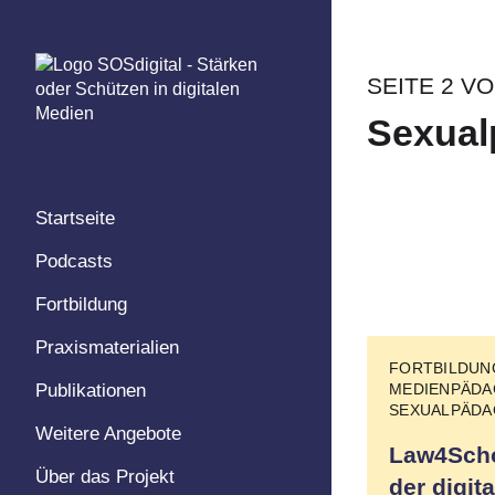
Skip
to
content
SEITE 2 VO
Sexual
Startseite
Podcasts
Fortbildung
Praxismaterialien
FORTBILDU
Publikationen
MEDIENPÄDA
SEXUALPÄDA
Weitere Angebote
Law4Scho
Über das Projekt
der digit