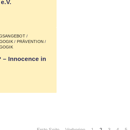
 e.V.
NGSANGEBOT
/
GOGIK
/
PRÄVENTION
/
GOGIK
– Innocence in
Erste Seite
Vorherige
1
2
3
4
5