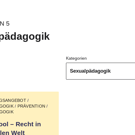
N 5
pädagogik
Kategorien
NGSANGEBOT
/
GOGIK
/
PRÄVENTION
/
GOGIK
ol – Recht in
alen Welt