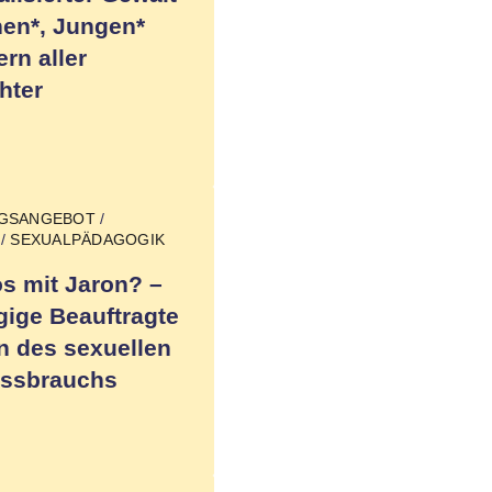
en*, Jungen*
rn aller
hter
NGSANGEBOT
/
/
SEXUALPÄDAGOGIK
os mit Jaron? –
ige Beauftragte
n des sexuellen
ssbrauchs